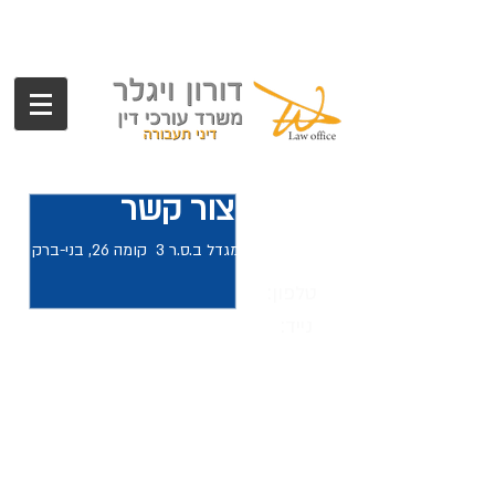
צור קשר
רח' כנרת 5, מגדל ב.ס.ר 3 קומה 26, בני-ברק
טלפון:
נייד: