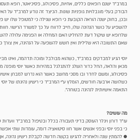
במרב"ד ישנם רופאים כללים, אחיות, פסיכולוג, פסיכיאטר, רופא תעסוקת
הבודק בעלי מוגבלויות גופניות שונות. הכיצד זה נודע למרב"ד על האי
ובכן, בחוק ישנה הוראה הקובעת כי רופא שגילה כי למטופל שלו יש פ
להשפיע על כושר הנהיגה שלו, חייב לדווח על כך למשרד הרישוי. חוות
שלרופא יש שיקול דעת להחליט האם המחלה או הפגימה עלולה להשפיע
שאם התשובה היא שלילית ואין חשש להשפעה על הנהיגה, אין צורך כל
יוסי הגיע למבדקים במרב"ד, כשהוא מבולבל ומוכה תדהמה, ואינו מבין א
מכאן והלאה, החל כדור השלג להתגלגל במהירות כאשר יוסי מופנה מ
פסיכולוג, ומשם לחדר ובו מסכי מחשב כאשר הוא נדרש למבחן אישיות
כשלושה ארבעה חודשים, הומלץ ע"י המרב"ד כי רישיון נהיגתו של יוסי
התאמה אישיותית לנהיגה בטוחה".
מה עושים?
עו"ד דורון ויגלר העוסק בדיני תעבורה בכלל ובטיפול במרב"ד וועדות
כי בפני יוסי ובפני אנשים אשר חוו סיטואציה דומה, עומדות שתי אפשרו
● להמתין שנה ולאחריה להגיש בקשה חדשה לקבלת רישיון נהיגה, אך