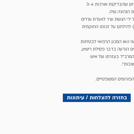
את הבדיקות השונות במרב"ד (כך שבפועל מדובר בזמן ארוך משנה כיוון שהבדיקות אורכות 3-4
 הנהיגה שלו.
ידי הגשת ערר לוועדת עררים
 להילחם על זכותו החוקתית
וי ו/או המכון הרפואי לבטיחות
ם הודעה בדבר פסילת רישיון,
 המרב"ד בעזרתו של איש
ובות".
ורומים המשפטייים.
בחזרה להצלחות / עיתונות