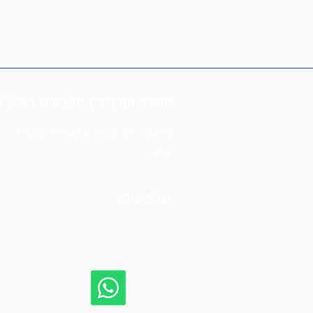
משרד עורך דין תעבורה דורון וי
ברק
​טלפונים: