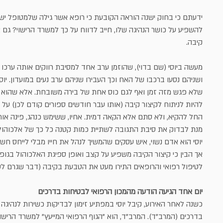
ידעתם כי בחוק ישנה הוראה הקובעת כי רופא אשר גילה שלמטופל יש
להשפיע על כושר הנהיגה שלו, חייב לדווח על כך למשרד הרישוי? גם 
קיבה.
מעשה ביוסי (שם בדוי), שהוזמן ערב אחד למסיבת רווקים אותה ערכו 
ושניהם נסעו ברכבו של האח וכך העבירו שניהם ערב נעים במועדון. יו
שלא פגש מזה זמן ואף לגם כוס אחת של בירה משובחת. אלא שהוא
להיות לניתוח לקיצור קיבה (אותו עבר חודשים ספורים קודם לכן) על 
החל להקיא, ולא סתם אלא הקאה דמית. אחיו, ששימש כנהג, פינה אות
מנת לבדוק את סיבת התגובה לשתיית כמות קטנה כל כך של אלכוהול
יוסי הוא אדם נשוי, איש עסקים שהמשיך לנהל את חייו מבלי לייחס חשיב
אך הבין כי קיצור הקיבה משפיע על קצב ואופן ספיגת האלכוהול בגופו
לטיפול רפואי והרופאים התירו מעט את הטבעת בקיבה (דבר שגרם לשי
יום אחד הגיעה הודעה מהמכון הרפואי לבטיחות בדרכים
כשנה לאחר האירוע, קיבל יוסי במפתיע זימון לבדיקות כשירות לנהיגה
בדרכים (המרב"ד). המרב"ד, הוא "הגוף הרפואי המייעץ" למשרד הרישוי