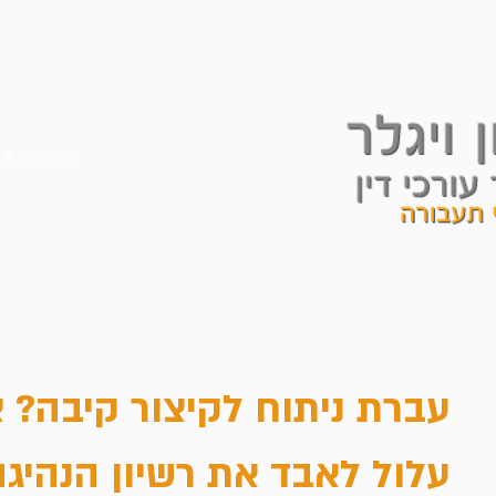
תחומי העיסוק
ממליצים עלינו
הצלחות
עיתונו
רח' כנרת 5, מגדל ב.ס.ר 3 קומה 26, בני-ברק
טלפון:
נייד:
עברת ניתוח לקיצור קיבה? 
עלול לאבד את רשיון הנהיג