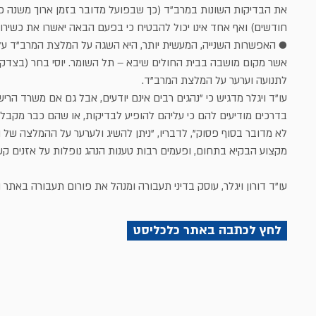
חודשים) ואף אחד אינו יכול להבטיח כי בפעם הבאה יאשרו את כשירות
● האפשרות השנייה, המעשית יותר, היא השגה על המלצת המרב"ד על 
אשר מקום מושבה בבית החולים שיבא – תל השומר. יוסי בחר (בצדק)
לתנועה וערער על המלצת המרב"ד.
עו"ד ויגלר מדגיש כי "נהגים רבים אינם יודעים, אבל גם אם משרד הריש
בדרכים מודיעים להם כי עליהם להופיע לבדיקות, או שהם כבר מקבלי
לא מדובר בסוף פסוק", לדבריו, "ניתן להשיג ולערער על ההמלצה של
מקצוע הבקיא בתחום, ופעמים רבות טענות הנהג נופלות על אזנים קש
עו"ד דורון ויגלר, עוסק בדיני תעבורה ומנהל את
פורום תעבורה
באתר הפ
לחץ לכתבה באתר כלכליסט