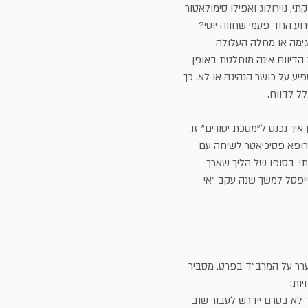
י, נוירולוג ואפילו סימולאטור
רוע החד פעמי שחווה יוסי?
גימה או מחלה העלולה
 הדיווח אינה מוחלטת באופן
 על כושר הנהיגה או לא. כך
ל לדווח.
יך נכנס ל"מסכת יסורים" זו.
רופא פסיכיאטר לשיחה עם
י. בסופו של הליך שארך
 ייפסל למשך שנה עקב "אי
 ערר על המרב"ד בפרט. מסביר
יות:
 לא בטרם יידרש לעבור שוב