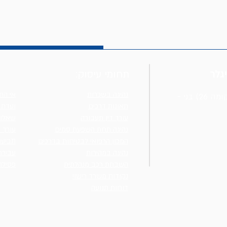
גלר
תחומי עיסוק:
נהיגה בשכרות
אי הת
כתובת: רח' כנרת 5 (מגדלי ב.ס.ר 3 - קומה 26) בני -
תאונות דרכים
ועדת 
עורך דין תעבורה
שאלות
נהיגה תחת השפעת סמים
עורך ד
המכון הרפואי לבטיחות בדרכים
תביעה
נהיגה במהירות
עבירת
השבתת רכב מנהלתית
פסילה
נקודות משרד רישוי
דוחות תנועה