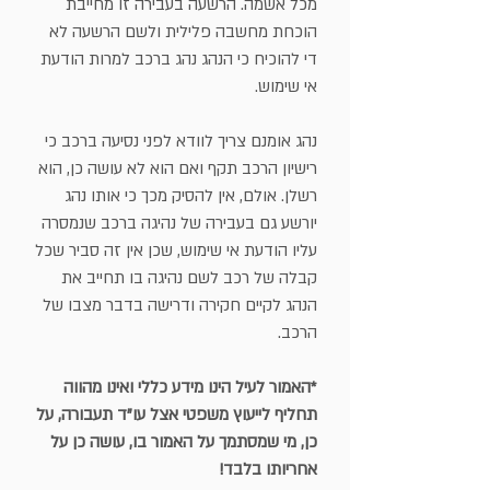
מכל אשמה. הרשעה בעבירה זו מחייבת
הוכחת מחשבה פלילית ולשם הרשעה לא
די להוכיח כי הנהג נהג ברכב למרות הודעת
אי שימוש.
נהג אומנם צריך לוודא לפני נסיעה ברכב כי
רישיון הרכב תקף ואם הוא לא עושה כן, הוא
רשלן. אולם, אין להסיק מכך כי אותו נהג
יורשע גם בעבירה של נהיגה ברכב שנמסרה
עליו הודעת אי שימוש, שכן אין זה סביר שכל
קבלה של רכב לשם נהיגה בו תחייב את
הנהג לקיים חקירה ודרישה בדבר מצבו של
הרכב.
*האמור לעיל הינו מידע כללי ואינו מהווה
תחליף לייעוץ משפטי אצל עו"ד תעבורה, על
כן, מי שמסתמך על האמור בו, עושה כן על
אחריותו בלבד!