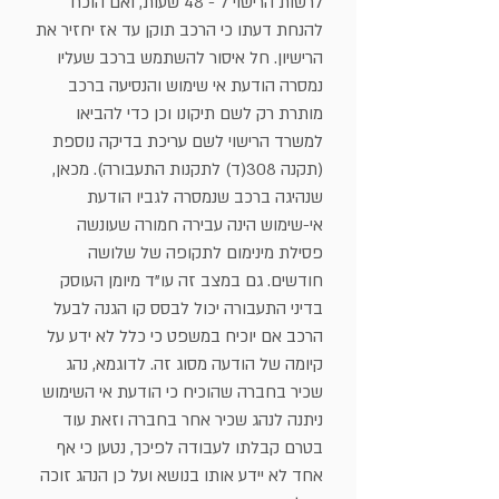
לרשות הרישוי ל - 48 שעות, ואם הוכח
להנחת דעתו כי הרכב תוקן עד אז יחזיר את
הרישיון. חל איסור להשתמש ברכב שעליו
נמסרה הודעת אי שימוש והנסיעה ברכב
מותרת רק לשם תיקונו וכן כדי להביאו
למשרד הרישוי לשם עריכת בדיקה נוספת
(תקנה 308(ד) לתקנות התעבורה). מכאן,
שנהיגה ברכב שנמסרה לגביו הודעת
אי-שימוש הינה עבירה חמורה שעונשה
פסילת מינימום לתקופה של שלושה
חודשים. גם במצב זה עו"ד מיומן העוסק
בדיני התעבורה יכול לבסס קו הגנה לבעל
הרכב אם יוכיח במשפט כי כלל לא ידע על
קיומה של הודעה מסוג זה. לדוגמא, נהג
שכיר בחברה שהוכיח כי הודעת אי השימוש
ניתנה לנהג שכיר אחר בחברה וזאת עוד
בטרם קבלתו לעבודה לפיכך, נטען כי אף
אחד לא יידע אותו בנושא ועל כן הנהג זוכה