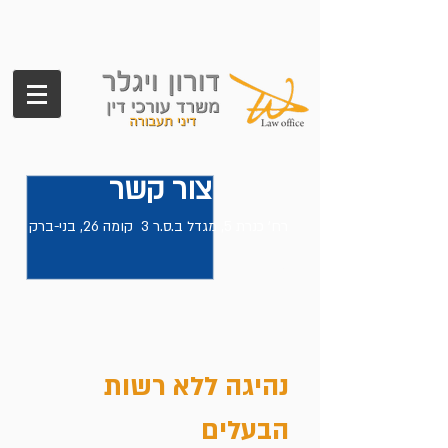
צור קשר
רח' כנרת 5, מגדל ב.ס.ר 3 קומה 26, בני-ברק
טלפון:
נייד:
נהיגה ללא רשות
הבעלים