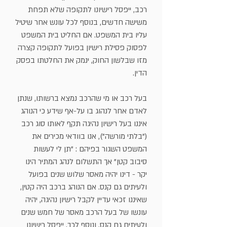
רכב, ייפסל רישיונו לתקופה שלא תפחת
משישה חדשים, בנוסף לכל עונש אחר שיטיל
עליו בית המשפט. אם החליט בית המשפט
לפסוק פסילת רישיון בפועל לתקופה קצרה
מזו שבלשון החוק, ינמק את החלטתו בפסק
הדין.
בעל רכב או מי שהרכב נמצא ברשותו, שנתן
לאדם אחר לנהוג בו על-אף שידע כי הנוהג
איננו בעל רישיון נהיגה תקף לאותו סוג רכב
("בלתי מורשה"), אנו בוודאי מכירים את
המשפט השגור בפיהם : "תן לי לעשות
סיבוב קטן" אך התשלום לנהג המתיר הינו
יקר - דינו יהיה מאסר שלוש שנים בפועל
ולעיתים גם קנס. אם הנוהג ברכב היה קטין,
שאיננו זכאי עדיין לקבל רישיון נהיגה, יהיה
עונשו של בעל הרכב מאסר של חמש שנים
ולעיתים גם קנס, ונוסף לכך, ייפסל רישיונו