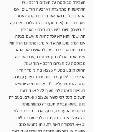
העבירה מבוססת על תצלום הרכב ואז
ההתיישנות מתקצרת לארבעה חודשים. אם
הנהג קיבל בדואר את ברירת הקנס לאחר
שעברה שנה (או במקרה של תצלום - ארבעה
חודשים) מיום ביצוע העבירה - העבירה
התיישנה והוא לא יוכל להיות מואשם בגינה.
אם הנהג טוען שלא הוא נהג ומתקיים הליך של
בירור מי נהג ברכב, ניתן להאשים את הנהג
אליו הוסב הדו"ח תוך שנתיים (אם העבירה
מבוססת על תצלום הרכב - תוך שנה).
החוק קובע בסעיף 225א בחוק סדר הדין
הפלילי כי: "א) עברה שנה מיום ביצוע עבירת
קנס, לא יוגש עליה כתב אישום ולא יומצאו
בעניינה הזמנה לפי סעיף 222 או הודעת
תשלום קנס לפי סעיף 228(ב); ואולם, בעבירת
קנס שהיא עבירת תעבורה כמשמעותה
בפקודת התעבורה, ובעל הרכב הוכיח כי לא
חלה עליו אחריות לעבירה לפי סעיפים 69ב
ו70-א לפקודה האמורה, ניתן להגיש כתב
אישום או להמציא הזמנה למשפט או הודעת