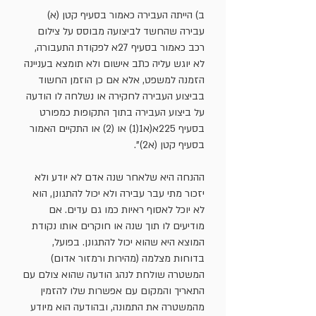
ב) הייתה העבירה כאמור בסעיף קטן (א)
עבירה שהחשד לביצועה מבוסס על צילום
רכב כאמור בסעיף 27א לפקודת התעבורה,
לא יוגש עליה כתב אישום ולא תומצא בעניינה
הזמנה למשפט, אלא אם כן הוזמן החשוד
בביצוע העבירה לחקירה או נשלחה לו הודעה
על ביצוע העבירה בתוך התקופות כמפורט
בסעיף 225א(א1(1) או (2) או התקיים האמור
בסעיף קטן (א2)".
ההנחה היא שלאחר שנה אדם לא יודע ולא
יזכור מתי עבר עבירה ולא יכול להתגונן, הוא
לא יוכל לאסוף ראיות כמו גם עדים. אם
מודיעים לו תוך שנה או חוקרים אותו נקודת
המוצא היא שהוא יכול להתגונן. בפועל,
בדוחות מצלמה (מהירות ורמזור אדום)
המשטרה שולחת לנהג הודעה שהוא צולם עם
התאריך והמקום עם אפשרות שלו להזמין
מהמשטרה את התמונה, ובהודעה הוא מיודע