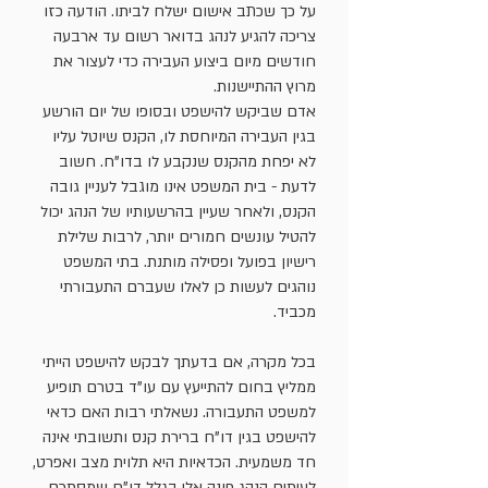
על כך שכתב אישום ישלח לביתו. הודעה כזו
צריכה להגיע לנהג בדואר רשום עד ארבעה
חודשים מיום ביצוע העבירה כדי לעצור את
מרוץ ההתיישנות.
אדם שביקש להישפט ובסופו של יום הורשע
בגין העבירה המיוחסת לו, הקנס שיוטל עליו
לא יפחת מהקנס שנקבע לו בדו"ח. חשוב
לדעת - בית המשפט אינו מוגבל לעניין גובה
הקנס, ולאחר שעיין בהרשעותיו של הנהג יכול
להטיל עונשים חמורים יותר, לרבות שלילת
רישיון בפועל ופסילה מותנת. בתי המשפט
נוהגים לעשות כן לאלו שעברם התעבורתי
מכביד.
בכל מקרה, אם בדעתך לבקש להישפט הייתי
ממליץ בחום להתייעץ עם עו"ד בטרם תופיע
למשפט התעבורה. נשאלתי רבות האם כדאי
להישפט בגין דו"ח ברירת קנס ותשובתי אינה
חד משמעית. הכדאיות היא תלוית מצב ואפרט,
לעיתים הנהג פונה אלי בגלל דו"ח שמסתכם