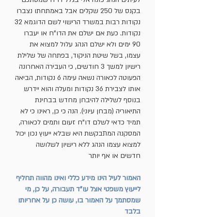
בקנס של 250 שקלים אבל באמתחתו נצברו
נקודות רבות במשרד הרישוי לשם הדוגמא 32
נקודות. כעת אם ישלם את הדו"ח או יעברו
90 ימים ולא ישלם הנהג עלול למצוא את
עצמו, בשל שיטת הניקוד, בפתחה של שלילת
רישיון למשך 3 חודשים, כי העבירה האחרונה
הפעוטה לכאורה נשאה עימה 6 נקודות, הביאה
אותו לצבירת 36 נקודות ומעלה והוא יידרש
בנוסף לשלילה להיבחן מחדש בבחינת
התיאוריה (מבחן עיוני). הנה כי כן, ראינו כי לא
תמיד כדאי לשלם דו"ח זעום ותמים לכאורה,
המסקנה המתבקשת היא שבלא ייעוץ נכון יכול
למצוא עצמו הנהג ללא רישיון לשלושה
חדשים או אף יותר
האמור לעיל הינו מידע כללי ואינו מהווה תחליף
לייעוץ משפטי אצל עו"ד תעבורה, על כן, מי
שמסתמך על האמור בו, עושה כן על אחריותו
בלבד