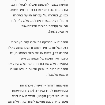
הוגשה בקשה להישפט תישלח לבעל הרכב
הודעה חדשה לתשלום הקנס, בדואר רשום.
כמו כן, במקרה של עבירות תנועה במקרה
שהדו"ח לא נמסר ידנית לנהג אלא ע"י דו"ח
מחשב (עבירת מהירות-מצלמה/אור
אדום-מצלמה).
ההזמנה או ההודעה לתשלום קנס בעבירות
קנס נשלחת בדואר רשום ורואים אותה כאילו
נמסרה כדין, בתום ‏15 יום מיום המשלוח, גם
כאשר אין חתימה של הנמען על אישור
המסירה, אלא אם הוכיח הנמען שלא קיבל את
ההזמנה מסיבות שאינן תלויות בו ולא משום
שנמנע מלקבלה.
התיישנות דוחות - ראשית, אפרט את
ההתיישנות לעניין העבירה (יש גם התיישנות
שונה והיא לעניין העונש), הכלל הוא כי דו"ח
מסוג ברירת קנס מתיישן לאחר שנה. אלא אם