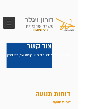
צור קשר
רח' כנרת 5, מגדל ב.ס.ר 3 קומה 26, בני-ברק
טלפון:
נייד:
דוחות תנועה
דוחות תנועה