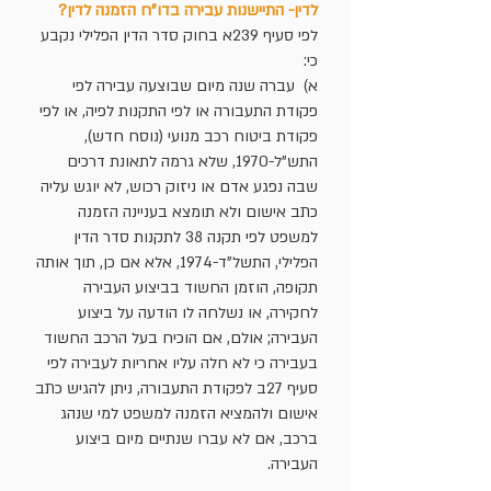
לדין- התיישנות עבירה בדו"ח הזמנה לדין?
לפי סעיף 239א בחוק סדר הדין הפלילי נקבע
כי:
א) עברה שנה מיום שבוצעה עבירה לפי
פקודת התעבורה או לפי התקנות לפיה, או לפי
פקודת ביטוח רכב מנועי (נוסח חדש),
התש"ל-1970, שלא גרמה לתאונת דרכים
שבה נפגע אדם או ניזוק רכוש, לא יוגש עליה
כתב אישום ולא תומצא בעניינה הזמנה
למשפט לפי תקנה 38 לתקנות סדר הדין
הפלילי, התשל"ד-1974, אלא אם כן, תוך אותה
תקופה, הוזמן החשוד בביצוע העבירה
לחקירה, או נשלחה לו הודעה על ביצוע
העבירה; אולם, אם הוכיח בעל הרכב החשוד
בעבירה כי לא חלה עליו אחריות לעבירה לפי
סעיף 27ב לפקודת התעבורה, ניתן להגיש כתב
אישום ולהמציא הזמנה למשפט למי שנהג
ברכב, אם לא עברו שנתיים מיום ביצוע
העבירה.