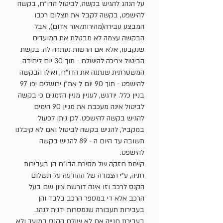
על הנהג להגיש בקשה, לביטול הדו"ח, בקשה
להישפט, בקשה לקבל את תצלום רכבו
המבצע עבירה(מהירות/אור אדום), אבל
הבקשה עצמה לא מבטלת את המועדים
שנקבעו, אלא אם הרשות נעתרה לה. בקשת
הביטול צריכה להישלח - תוך 30 יום ליחידה
המשטרתית שנתנה את הדו"ח, ואילו הבקשה
להישפט - תוך 90 יום ל את"ן ירושלים יפו 97
בניין כלל. יודגש, לעניין מניין הזמנים כי בקשה
לביטול אינה מעכבת את מניין 90 הימים
להגיש בקשה להישפט. לכן ניתן לפעול
במקביל, להגיש בקשה לביטול ואם לא קיבלנו
תשובה עד היום ה - 89 להגיש בקשה
להישפט.
קיימת חזקה של מסירת הדו"ח הן בעבירות
חניה, ע"י הצמדה של ההודעה על תשלום
הקנס לרכב וזו אינה דורשת ציון שם בעל
הרכב אלא די במספר הרכב בלבד והן
בעבירות תעבורה שנמסרות ידנית לנהג.
בעבירת חנייה אם לא שולם הקנס במועד ולא